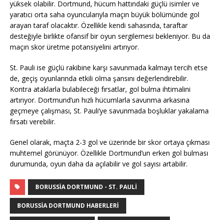
yüksek olabilir. Dortmund, hücum hattındaki güçlü isimler ve
yaratıcı orta saha oyuncularıyla maçın büyük bölümünde gol
arayan taraf olacaktır. Özellikle kendi sahasında, taraftar
desteğiyle birlikte ofansif bir oyun sergilemesi bekleniyor. Bu da
maçın skor üretme potansiyelini artırıyor.
St. Pauli ise güçlü rakibine karşı savunmada kalmayı tercih etse
de, geçiş oyunlarında etkili olma şansını değerlendirebilir.
Kontra ataklarla bulabileceği fırsatlar, gol bulma ihtimalini
artırıyor. Dortmund’un hızlı hücumlarla savunma arkasına
geçmeye çalışması, St. Pauli’ye savunmada boşluklar yakalama
fırsatı verebilir.
Genel olarak, maçta 2-3 gol ve üzerinde bir skor ortaya çıkması
muhtemel görünüyor. Özellikle Dortmund’un erken gol bulması
durumunda, oyun daha da açılabilir ve gol sayısı artabilir.
BORUSSIA DORTMUND - ST. PAULI
BORUSSIA DORTMUND HABERLERI