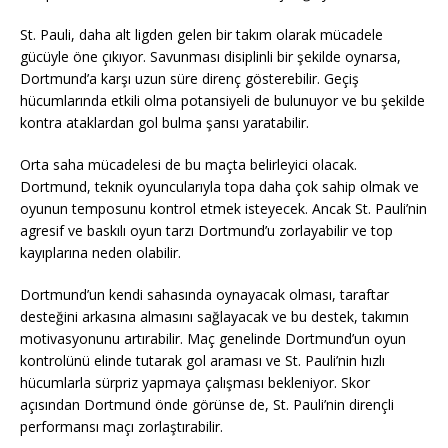
St. Pauli, daha alt ligden gelen bir takım olarak mücadele
gücüyle öne çıkıyor. Savunması disiplinli bir şekilde oynarsa,
Dortmund’a karşı uzun süre direnç gösterebilir. Geçiş
hücumlarında etkili olma potansiyeli de bulunuyor ve bu şekilde
kontra ataklardan gol bulma şansı yaratabilir.
Orta saha mücadelesi de bu maçta belirleyici olacak.
Dortmund, teknik oyuncularıyla topa daha çok sahip olmak ve
oyunun temposunu kontrol etmek isteyecek. Ancak St. Pauli’nin
agresif ve baskılı oyun tarzı Dortmund’u zorlayabilir ve top
kayıplarına neden olabilir.
Dortmund’un kendi sahasında oynayacak olması, taraftar
desteğini arkasına almasını sağlayacak ve bu destek, takımın
motivasyonunu artırabilir. Maç genelinde Dortmund’un oyun
kontrolünü elinde tutarak gol araması ve St. Pauli’nin hızlı
hücumlarla sürpriz yapmaya çalışması bekleniyor. Skor
açısından Dortmund önde görünse de, St. Pauli’nin dirençli
performansı maçı zorlaştırabilir.