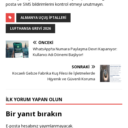
posta ve SMS bildirimlerini kontrol etmeyi unutmayın.
ALMANYA UÇUŞ IPTALLERI
LUFTHANSA GREVI 2026
ÖNCEKI
WhatsApp’ta Numara Paylaşma Devri Kapanıyor:
Kullanıcı Adı Dönemi Başlıyor!
SONRAKI
Kocaeli Gebze Fabrika Kuş Filesi ile İşletmelerde
Hijyenik ve Güvenli Koruma
İLK YORUM YAPAN OLUN
Bir yanıt bırakın
E-posta hesabınız yayımlanmayacak.