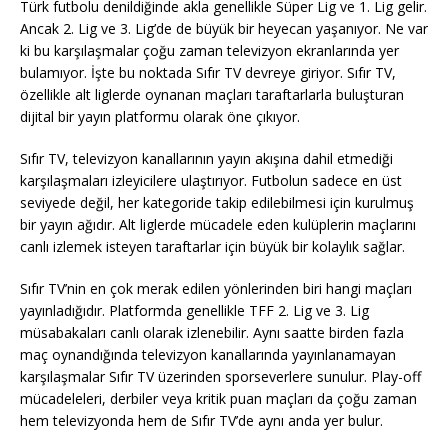
Türk futbolu denildiğinde akla genellikle Süper Lig ve 1. Lig gelir.
Ancak 2. Lig ve 3. Lig’de de büyük bir heyecan yaşanıyor. Ne var
ki bu karşılaşmalar çoğu zaman televizyon ekranlarında yer
bulamıyor. İşte bu noktada Sıfır TV devreye giriyor. Sıfır TV,
özellikle alt liglerde oynanan maçları taraftarlarla buluşturan
dijital bir yayın platformu olarak öne çıkıyor.
Sıfır TV, televizyon kanallarının yayın akışına dahil etmediği
karşılaşmaları izleyicilere ulaştırıyor. Futbolun sadece en üst
seviyede değil, her kategoride takip edilebilmesi için kurulmuş
bir yayın ağıdır. Alt liglerde mücadele eden kulüplerin maçlarını
canlı izlemek isteyen taraftarlar için büyük bir kolaylık sağlar.
Sıfır TV’nin en çok merak edilen yönlerinden biri hangi maçları
yayınladığıdır. Platformda genellikle TFF 2. Lig ve 3. Lig
müsabakaları canlı olarak izlenebilir. Aynı saatte birden fazla
maç oynandığında televizyon kanallarında yayınlanamayan
karşılaşmalar Sıfır TV üzerinden sporseverlere sunulur. Play-off
mücadeleleri, derbiler veya kritik puan maçları da çoğu zaman
hem televizyonda hem de Sıfır TV’de aynı anda yer bulur.