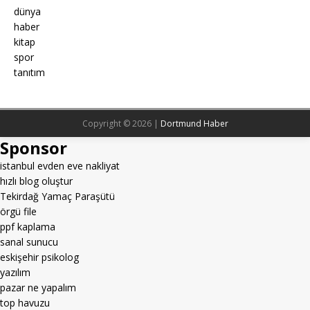
dünya
haber
kitap
spor
tanıtım
Copyright © 2026 |
Dortmund Haber
Sponsor
istanbul evden eve nakliyat
hızlı blog oluştur
Tekirdağ Yamaç Paraşütü
örgü file
ppf kaplama
sanal sunucu
eskişehir psikolog
yazılım
pazar ne yapalım
top havuzu