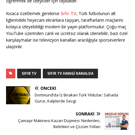
öğrenmek de izleyiciler için faydalıdır.
Kısaca özetlemek gerekirse
Sıfır TV
, Türk futbolunun alt
liglerindeki heyecanı ekranlara taşıyan, taraftarların maçlarını
kolayca izleyebildiği modern bir yayın platformudur. Çoğu maç
YouTube üzerinden canlı ve ücretsiz olarak izlenebilir, bazı özel
karşılaşmalar ise televizyon kanalları aracılığıyla sporseverlere
ulaştırılır.
SIFIR TV
SIFIR TV HANGI KANALDA
ÖNCEKI
Dortmund’da İz Bırakan Türk Yıldızlar: Sahada
Gurur, Kalplerde Sevgi
SONRAKI
Çamaşır Makinesi Kazan Düşmesi: Nedenleri,
Belirtileri ve Çözüm Yolları