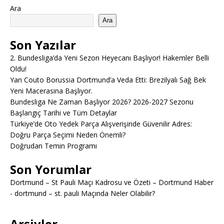
Ara
Ara
Son Yazılar
2. Bundesliga’da Yeni Sezon Heyecanı Başlıyor! Hakemler Belli
Oldu!
Yan Couto Borussia Dortmund’a Veda Etti: Brezilyalı Sağ Bek
Yeni Macerasına Başlıyor.
Bundesliga Ne Zaman Başlıyor 2026? 2026-2027 Sezonu
Başlangıç Tarihi ve Tüm Detaylar
Türkiye’de Oto Yedek Parça Alışverişinde Güvenilir Adres:
Doğru Parça Seçimi Neden Önemli?
Doğrudan Temin Programı
Son Yorumlar
Dortmund – St Pauli Maçı Kadrosu ve Özeti – Dortmund Haber
-
dortmund – st. pauli Maçında Neler Olabilir?
Arşivler