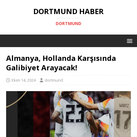
DORTMUND HABER
DORTMUND
Almanya, Hollanda Karşısında
Galibiyet Arayacak!
Ekim 14, 2024
dortmund