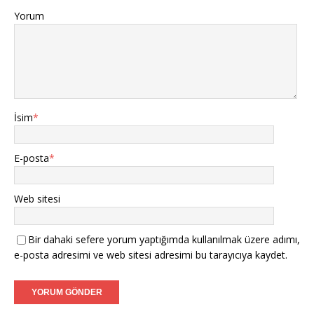
Yorum
İsim
*
E-posta
*
Web sitesi
Bir dahaki sefere yorum yaptığımda kullanılmak üzere adımı,
e-posta adresimi ve web sitesi adresimi bu tarayıcıya kaydet.