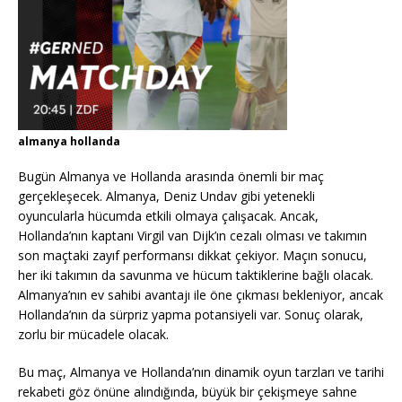
almanya hollanda
Bugün Almanya ve Hollanda arasında önemli bir maç
gerçekleşecek. Almanya, Deniz Undav gibi yetenekli
oyuncularla hücumda etkili olmaya çalışacak. Ancak,
Hollanda’nın kaptanı Virgil van Dijk’ın cezalı olması ve takımın
son maçtaki zayıf performansı dikkat çekiyor. Maçın sonucu,
her iki takımın da savunma ve hücum taktiklerine bağlı olacak.
Almanya’nın ev sahibi avantajı ile öne çıkması bekleniyor, ancak
Hollanda’nın da sürpriz yapma potansiyeli var. Sonuç olarak,
zorlu bir mücadele olacak.
Bu maç, Almanya ve Hollanda’nın dinamik oyun tarzları ve tarihi
rekabeti göz önüne alındığında, büyük bir çekişmeye sahne