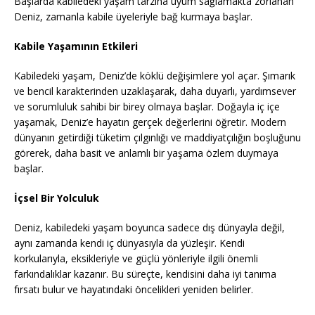
Başlarda kabiledeki yaşam tarzına uyum sağlamakta zorlanan
Deniz, zamanla kabile üyeleriyle bağ kurmaya başlar.
Kabile Yaşamının Etkileri
Kabiledeki yaşam, Deniz’de köklü değişimlere yol açar. Şımarık
ve bencil karakterinden uzaklaşarak, daha duyarlı, yardımsever
ve sorumluluk sahibi bir birey olmaya başlar. Doğayla iç içe
yaşamak, Deniz’e hayatın gerçek değerlerini öğretir. Modern
dünyanın getirdiği tüketim çılgınlığı ve maddiyatçılığın boşluğunu
görerek, daha basit ve anlamlı bir yaşama özlem duymaya
başlar.
İçsel Bir Yolculuk
Deniz, kabiledeki yaşam boyunca sadece dış dünyayla değil,
aynı zamanda kendi iç dünyasıyla da yüzleşir. Kendi
korkularıyla, eksikleriyle ve güçlü yönleriyle ilgili önemli
farkındalıklar kazanır. Bu süreçte, kendisini daha iyi tanıma
fırsatı bulur ve hayatındaki öncelikleri yeniden belirler.