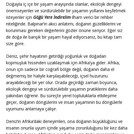
Doğayla iç içe bir yaşam arayışında olanlar, ekolojik dengeyi
önemseyenler ve sürdürülebilir bir yaşamın yollarını keşfetmek
isteyenler için
Göğü Yere İndirelim
ilham verici bir rehber
niteliğinde. Balpınar’ın akıcı anlatımı, doğanın güzelliklerini ve
korunması gereken değerlerini gözler önüne seriyor. Eğer siz
de doğa ile barışık bir yaşam hayal ediyorsanız, bu kitap tam
size göre.
Deniz, şehir hayatının getirdiği yoğunluk ve doğadan
kopmuşluk hissinden uzaklaşmak için Afrika’ya gider. Afrika,
onun için sadece bir coğrafi bölge değil, doğanın daha el
değmemiş bir haliyle karşılaşabileceği, içsel huzurunu
arayabileceği bir yer olur. Orada geçirdiği zaman boyunca,
ekolojik dengeyi ve sürdürülebilir yaşamın pratiklerini daha
yakından öğrenir. Bu süreçte yerel topluluklarla etkileşime
geçer, doğanın döngülerini ve insan yaşamının bu döngülerle
uyumunu anlamaya çalışır.
Deniz’in Afrika’daki deneyimleri, ona doğanın büyüklüğünü ve
insanın onunla uyum içinde yaşama zorunluluğunu bir kez daha