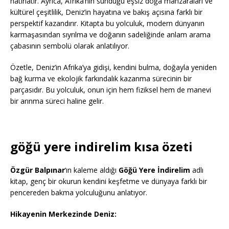
hatırlatır. Ayrıca, Afrika’nın sunduğu eşsiz doğa manzaraları ve
kültürel çeşitlilik, Deniz’in hayatına ve bakış açısına farklı bir
perspektif kazandırır. Kitapta bu yolculuk, modern dünyanın
karmaşasından sıyrılma ve doğanın sadeliğinde anlam arama
çabasının sembolü olarak anlatılıyor.
Özetle, Deniz’in Afrika’ya gidişi, kendini bulma, doğayla yeniden
bağ kurma ve ekolojik farkındalık kazanma sürecinin bir
parçasıdır. Bu yolculuk, onun için hem fiziksel hem de manevi
bir arınma süreci haline gelir.
göğü yere indirelim kısa özeti
Özgür Balpınar
‘ın kaleme aldığı
Göğü Yere İndirelim
adlı
kitap, genç bir okurun kendini keşfetme ve dünyaya farklı bir
pencereden bakma yolculuğunu anlatıyor.
Hikayenin Merkezinde Deniz: